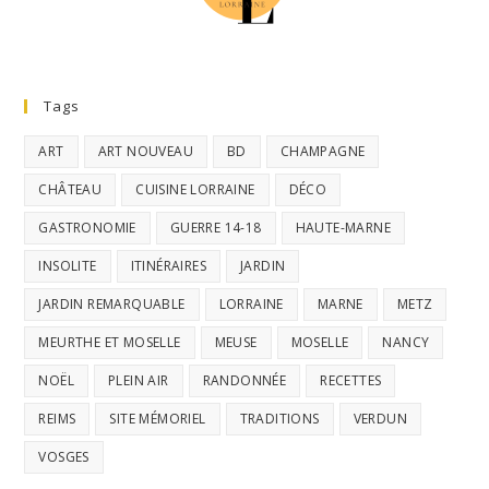
Tags
ART
ART NOUVEAU
BD
CHAMPAGNE
CHÂTEAU
CUISINE LORRAINE
DÉCO
GASTRONOMIE
GUERRE 14-18
HAUTE-MARNE
INSOLITE
ITINÉRAIRES
JARDIN
JARDIN REMARQUABLE
LORRAINE
MARNE
METZ
MEURTHE ET MOSELLE
MEUSE
MOSELLE
NANCY
NOËL
PLEIN AIR
RANDONNÉE
RECETTES
REIMS
SITE MÉMORIEL
TRADITIONS
VERDUN
VOSGES