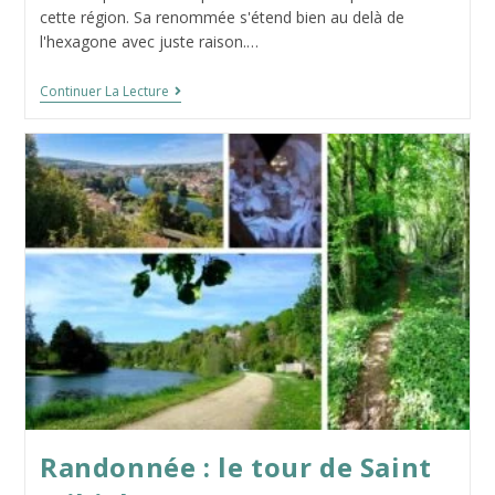
publication :
cette région. Sa renommée s'étend bien au delà de
l'hexagone avec juste raison.…
Visiter
Continuer La Lecture
Nancy
–
Mon
Guide
En
12
Idées
D’activités
Randonnée : le tour de Saint