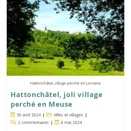
À
Beaulieu
En
Argonne
Hattonchâtel, village perché en Lorraine
Hattonchâtel, joli village
perché en Meuse
Publication
Post
30 avril 2024
Villes et villages
publiée :
category:
Commentaires
Dernière
2 commentaires
6 mai 2024
de
modification