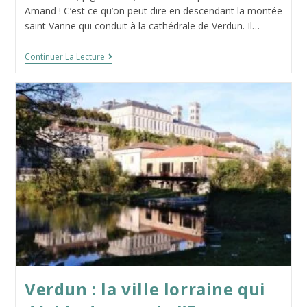
publication :
la
Amand ! C’est ce qu’on peut dire en descendant la montée
publication :
saint Vanne qui conduit à la cathédrale de Verdun. Il…
Le
Continuer La Lecture
Pont
De
Saint-
Amand
À
Verdun
Verdun : la ville lorraine qui