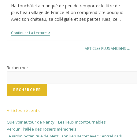
la
de
Hattonchâtel a manqué de peu de remporter le titre de
publication :
la
plus beau village de France et on comprend vite pourquoi.
publication :
Avec son château, sa collégiale et ses petites rues, ce…
Hattonchâtel,
Continuer La Lecture
Joli
Village
Perché
ARTICLES PLUS ANCIENS
→
En
Meuse
Rechercher
RECHERCHER
Articles récents
Que voir autour de Nancy ? Les lieux incontournables
Verdun : l’allée des rosiers mémoriels
Le jardin botanique de Metz : son lien secret avec Central Park