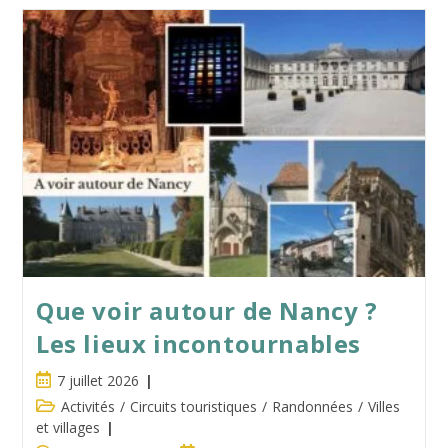
Que voir autour de Nancy ?
Les lieux incontournables
Publication
7 juillet 2026
publiée :
Post
Activités
/
Circuits touristiques
/
Randonnées
/
Villes
category:
et villages