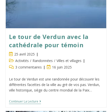
Le tour de Verdun avec la
cathédrale pour témoin
Publication
25 avril 2025
publiée :
Post
Activités
/
Randonnées
/
Villes et villages
category:
Commentaires
Dernière
3 commentaires
16 juin 2025
de
modification
la
de
Le tour de Verdun est une randonnée pour découvrir les
publication :
la
différentes facettes de la ville au gré de vos pas. Verdun,
publication :
ville historique, siège du centre mondial de la Paix…
Le
Continuer La Lecture
Tour
De