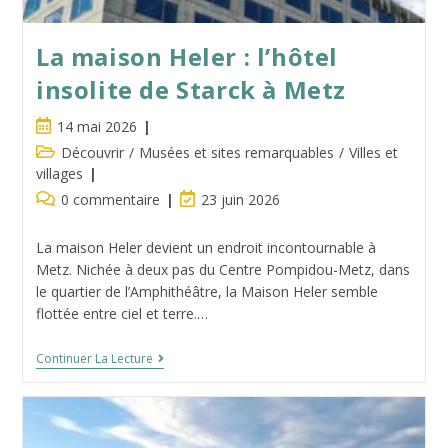
La maison Heler : l’hôtel
insolite de Starck à Metz
Publication
14 mai 2026
publiée :
Post
Découvrir
/
Musées et sites remarquables
/
Villes et
category:
villages
Commentaires
Dernière
0 commentaire
23 juin 2026
de
modification
la
de
La maison Heler devient un endroit incontournable à
publication :
la
Metz. Nichée à deux pas du Centre Pompidou-Metz, dans
publication :
le quartier de l’Amphithéâtre, la Maison Heler semble
flottée entre ciel et terre.…
La
Continuer La Lecture
Maison
Heler
:
L’hôtel
Insolite