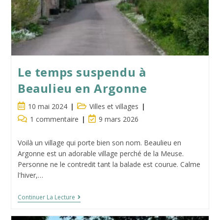
Le temps suspendu à
Beaulieu en Argonne
Publication
Post
10 mai 2024
Villes et villages
publiée :
category:
Commentaires
Dernière
1 commentaire
9 mars 2026
de
modification
la
de
Voilà un village qui porte bien son nom. Beaulieu en
publication :
la
Argonne est un adorable village perché de la Meuse.
publication :
Personne ne le contredit tant la balade est courue. Calme
l'hiver,…
Le
Continuer La Lecture
Temps
Suspendu