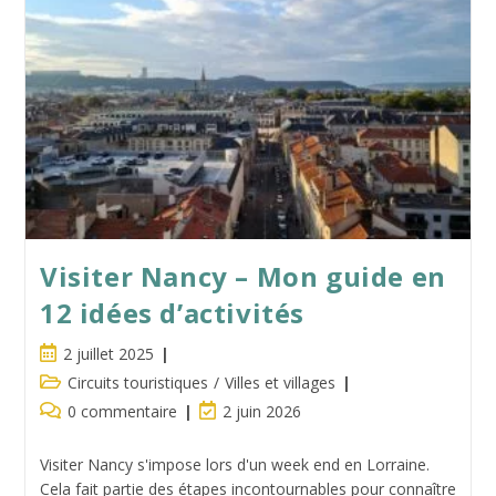
De
Starck
À
Metz
Visiter Nancy – Mon guide en
12 idées d’activités
Publication
2 juillet 2025
publiée :
Post
Circuits touristiques
/
Villes et villages
category:
Commentaires
Dernière
0 commentaire
2 juin 2026
de
modification
la
de
Visiter Nancy s'impose lors d'un week end en Lorraine.
publication :
la
Cela fait partie des étapes incontournables pour connaître