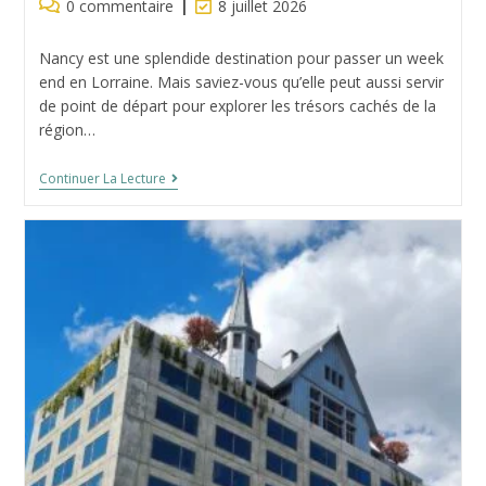
Commentaires
Dernière
0 commentaire
8 juillet 2026
de
modification
la
de
Nancy est une splendide destination pour passer un week
publication :
la
end en Lorraine. Mais saviez-vous qu’elle peut aussi servir
publication :
de point de départ pour explorer les trésors cachés de la
région…
Que
Continuer La Lecture
Voir
Autour
De
Nancy
?
Les
Lieux
Incontournables