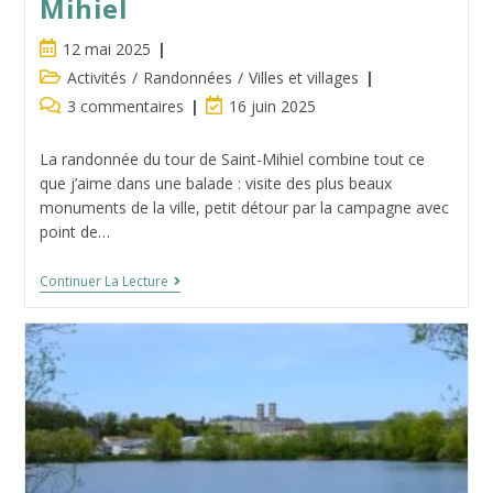
Mihiel
Publication
12 mai 2025
publiée :
Post
Activités
/
Randonnées
/
Villes et villages
category:
Commentaires
Dernière
3 commentaires
16 juin 2025
de
modification
la
de
La randonnée du tour de Saint-Mihiel combine tout ce
publication :
la
que j’aime dans une balade : visite des plus beaux
publication :
monuments de la ville, petit détour par la campagne avec
point de…
Randonnée
Continuer La Lecture
:
Le
Tour
De
Saint
Mihiel