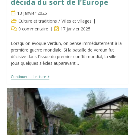
décida du sort de l’Europe
Publication
13 janvier 2025
publiée :
Post
Culture et traditions
/
Villes et villages
category:
Commentaires
Dernière
0 commentaire
17 janvier 2025
de
modification
la
de
Lorsqu'on évoque Verdun, on pense immédiatement à la
publication :
la
première guerre mondiale. Si la bataille de Verdun fut
publication :
décisive dans l'issue du premier conflit mondial, la ville
joua quelques siècles auparavant…
Verdun :
Continuer La Lecture
La
Ville
Lorraine
Qui
Décida
Du
Sort
De
L’Europe