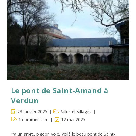
Verdun
Avec
La
Cathédrale
Pour
Témoin
Le pont de Saint-Amand à
Verdun
Publication
Post
23 janvier 2025
Villes et villages
publiée :
category:
Commentaires
Dernière
1 commentaire
12 mai 2025
de
modification
la
de
Y’a un arbre, pigeon vole, voilà le beau pont de Saint-