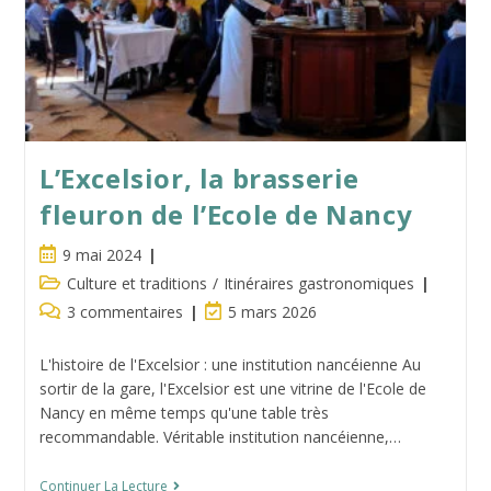
L’Excelsior, la brasserie
fleuron de l’Ecole de Nancy
Publication
9 mai 2024
publiée :
Post
Culture et traditions
/
Itinéraires gastronomiques
category:
Commentaires
Dernière
3 commentaires
5 mars 2026
de
modification
la
de
L'histoire de l'Excelsior : une institution nancéienne Au
publication :
la
sortir de la gare, l'Excelsior est une vitrine de l'Ecole de
publication :
Nancy en même temps qu'une table très
recommandable. Véritable institution nancéienne,…
L’Excelsior,
Continuer La Lecture