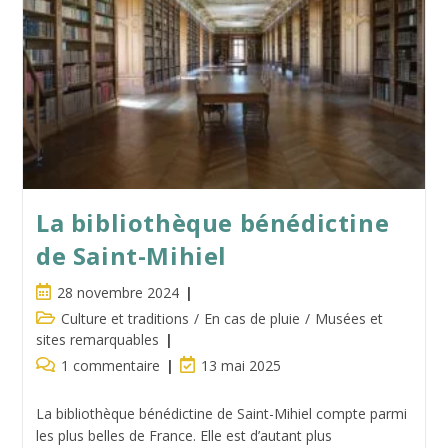
De
L’Europe
La bibliothèque bénédictine
de Saint-Mihiel
Publication
28 novembre 2024
publiée :
Post
Culture et traditions
/
En cas de pluie
/
Musées et
category:
sites remarquables
Commentaires
Dernière
1 commentaire
13 mai 2025
de
modification
la
de
La bibliothèque bénédictine de Saint-Mihiel compte parmi
publication :
la
les plus belles de France. Elle est d’autant plus