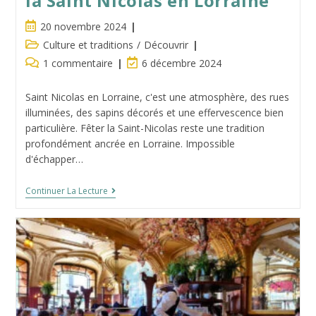
la Saint Nicolas en Lorraine
Publication
20 novembre 2024
publiée :
Post
Culture et traditions
/
Découvrir
category:
Commentaires
Dernière
1 commentaire
6 décembre 2024
de
modification
la
de
Saint Nicolas en Lorraine, c'est une atmosphère, des rues
publication :
la
illuminées, des sapins décorés et une effervescence bien
publication :
particulière. Fêter la Saint-Nicolas reste une tradition
profondément ancrée en Lorraine. Impossible
d'échapper…
10
Continuer La Lecture
Conseils
Pour
Profiter
De
La
Saint
Nicolas
En
Lorraine