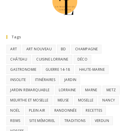
Tags
ART
ART NOUVEAU
BD
CHAMPAGNE
CHÂTEAU
CUISINE LORRAINE
DÉCO
GASTRONOMIE
GUERRE 14-18
HAUTE-MARNE
INSOLITE
ITINÉRAIRES
JARDIN
JARDIN REMARQUABLE
LORRAINE
MARNE
METZ
MEURTHE ET MOSELLE
MEUSE
MOSELLE
NANCY
NOËL
PLEIN AIR
RANDONNÉE
RECETTES
REIMS
SITE MÉMORIEL
TRADITIONS
VERDUN
VOSGES