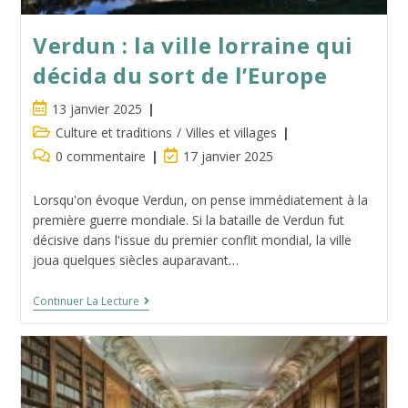
Verdun : la ville lorraine qui
décida du sort de l’Europe
Publication
13 janvier 2025
publiée :
Post
Culture et traditions
/
Villes et villages
category:
Commentaires
Dernière
0 commentaire
17 janvier 2025
de
modification
la
de
Lorsqu'on évoque Verdun, on pense immédiatement à la
publication :
la
première guerre mondiale. Si la bataille de Verdun fut
publication :
décisive dans l'issue du premier conflit mondial, la ville
joua quelques siècles auparavant…
Verdun :
Continuer La Lecture
La
Ville
Lorraine
Qui
Décida
Du
Sort