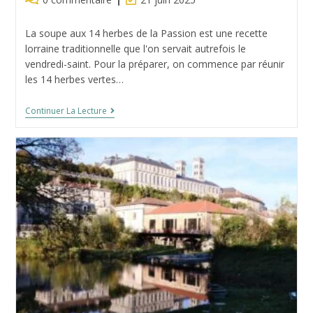
de
modification
la
de
La soupe aux 14 herbes de la Passion est une recette
publication :
la
lorraine traditionnelle que l'on servait autrefois le
publication :
vendredi-saint. Pour la préparer, on commence par réunir
les 14 herbes vertes…
Soupe
Continuer La Lecture
Aux
14
Herbes
De
La
Passion