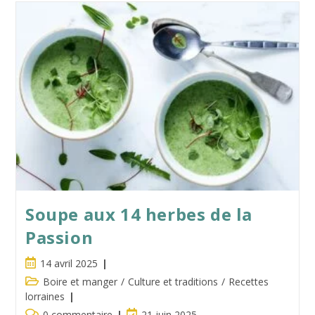
Meisenthal
:
Noël
Sous
Verre
Soupe aux 14 herbes de la
Passion
Publication
14 avril 2025
publiée :
Post
Boire et manger
/
Culture et traditions
/
Recettes
category:
lorraines
Commentaires
Dernière
0 commentaire
21 juin 2025