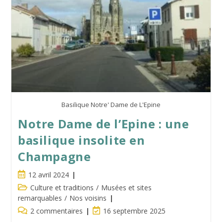
Miniature
Basilique Notre' Dame de L'Epine
Notre Dame de l’Epine : une
basilique insolite en
Champagne
Publication
12 avril 2024
publiée :
Post
Culture et traditions
/
Musées et sites
category:
remarquables
/
Nos voisins
Commentaires
Dernière
2 commentaires
16 septembre 2025
de
modification