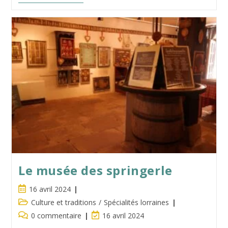
La
Brasserie
Fleuron
De
L’Ecole
De
Nancy
Le musée des springerle
Publication
16 avril 2024
publiée :
Post
Culture et traditions
/
Spécialités lorraines
category:
Commentaires
Dernière
0 commentaire
16 avril 2024
de
modification