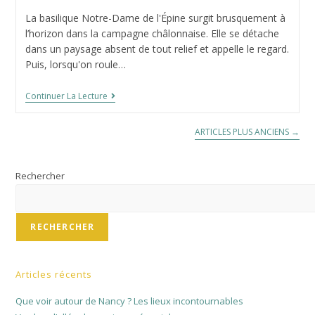
la
de
La basilique Notre-Dame de l'Épine surgit brusquement à
publication :
la
l’horizon dans la campagne châlonnaise. Elle se détache
publication :
dans un paysage absent de tout relief et appelle le regard.
Puis, lorsqu'on roule…
Notre
Continuer La Lecture
Dame
De
L’Epine
ARTICLES PLUS ANCIENS
→
:
Une
Basilique
Insolite
Rechercher
En
Champagne
RECHERCHER
Articles récents
Que voir autour de Nancy ? Les lieux incontournables