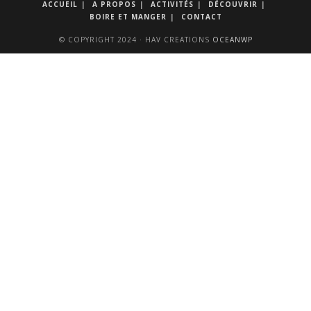
ACCUEIL
A PROPOS
ACTIVITÉS
DÉCOUVRIR
BOIRE ET MANGER
CONTACT
© COPYRIGHT 2024 · HAV CREATIONS
OCEANWP