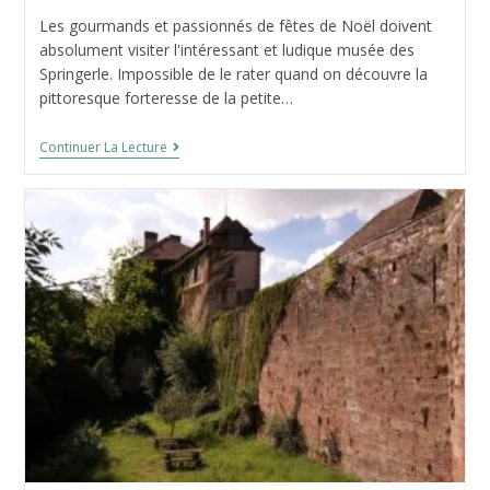
la
de
Les gourmands et passionnés de fêtes de Noël doivent
publication :
la
absolument visiter l'intéressant et ludique musée des
publication :
Springerle. Impossible de le rater quand on découvre la
pittoresque forteresse de la petite…
Le
Continuer La Lecture
Musée
Des
Springerle