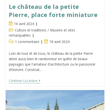
Le château de la petite
Pierre, place forte miniature
Publication
16 avril 2024
publiée :
Post
Culture et traditions
/
Musées et sites
category:
remarquables
Commentaires
Dernière
1 commentaire
18 avril 2024
de
modification
la
de
Loin de tout et de tous, le château de la petite Pierre
publication :
la
attire aussi bien le randonneur en quête de beaux
publication :
paysages que l'amateur d'architecture ou le passionné
d'histoire. Construit…
Le
Continuer La Lecture
Château
De
La
Petite
Pierre,
Place
Forte