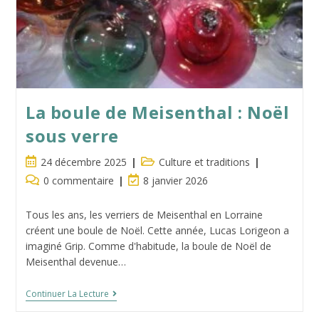
La boule de Meisenthal : Noël
sous verre
Publication
Post
24 décembre 2025
Culture et traditions
publiée :
category:
Commentaires
Dernière
0 commentaire
8 janvier 2026
de
modification
la
de
Tous les ans, les verriers de Meisenthal en Lorraine
publication :
la
créent une boule de Noël. Cette année, Lucas Lorigeon a
publication :
imaginé Grip. Comme d'habitude, la boule de Noël de
Meisenthal devenue…
La
Continuer La Lecture
Boule
De