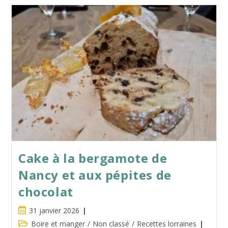
Cake à la bergamote de
Nancy et aux pépites de
chocolat
Publication
31 janvier 2026
publiée :
Post
Boire et manger
/
Non classé
/
Recettes lorraines