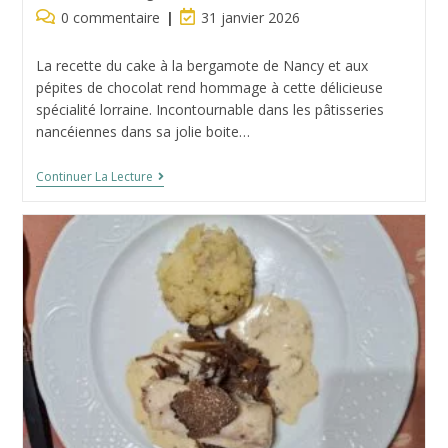
category:
Commentaires
Dernière
0 commentaire
31 janvier 2026
de
modification
la
de
La recette du cake à la bergamote de Nancy et aux
publication :
la
pépites de chocolat rend hommage à cette délicieuse
publication :
spécialité lorraine. Incontournable dans les pâtisseries
nancéiennes dans sa jolie boite…
Cake
Continuer La Lecture
À
La
Bergamote
De
Nancy
Et
Aux
Pépites
De
Chocolat