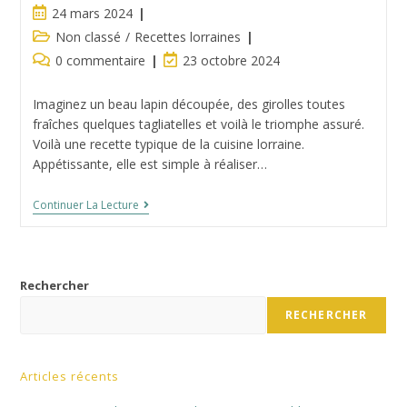
Publication
24 mars 2024
publiée :
Post
Non classé
/
Recettes lorraines
category:
Commentaires
Dernière
0 commentaire
23 octobre 2024
de
modification
la
de
Imaginez un beau lapin découpée, des girolles toutes
publication :
la
fraîches quelques tagliatelles et voilà le triomphe assuré.
publication :
Voilà une recette typique de la cuisine lorraine.
Appétissante, elle est simple à réaliser…
Fricassée
Continuer La Lecture
De
Lapin
Aux
Girolles
Rechercher
RECHERCHER
Articles récents