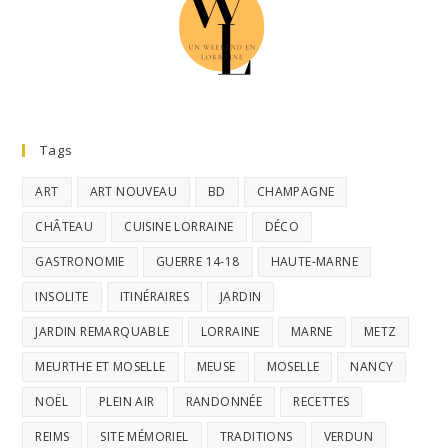
Tags
ART
ART NOUVEAU
BD
CHAMPAGNE
CHÂTEAU
CUISINE LORRAINE
DÉCO
GASTRONOMIE
GUERRE 14-18
HAUTE-MARNE
INSOLITE
ITINÉRAIRES
JARDIN
JARDIN REMARQUABLE
LORRAINE
MARNE
METZ
MEURTHE ET MOSELLE
MEUSE
MOSELLE
NANCY
NOËL
PLEIN AIR
RANDONNÉE
RECETTES
REIMS
SITE MÉMORIEL
TRADITIONS
VERDUN