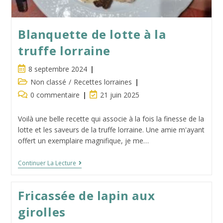
Blanquette de lotte à la
truffe lorraine
Publication
8 septembre 2024
publiée :
Post
Non classé
/
Recettes lorraines
category:
Commentaires
Dernière
0 commentaire
21 juin 2025
de
modification
la
de
Voilà une belle recette qui associe à la fois la finesse de la
publication :
la
lotte et les saveurs de la truffe lorraine. Une amie m'ayant
publication :
offert un exemplaire magnifique, je me…
Blanquette
Continuer La Lecture
De
Lotte
À
Fricassée de lapin aux
La
Truffe
girolles
Lorraine