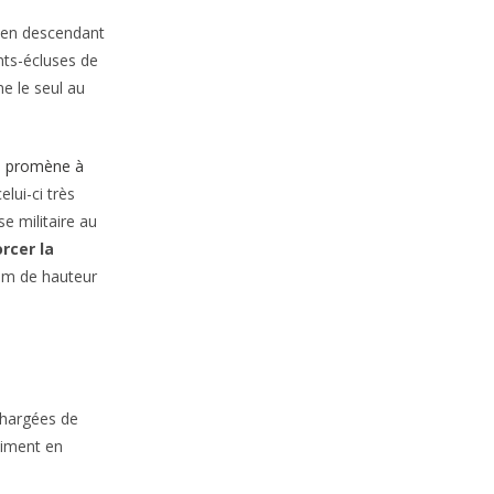
e en descendant
nts-écluses de
e le seul au
e promène à
elui-ci très
se militaire au
rcer la
5 m de hauteur
 chargées de
timent en