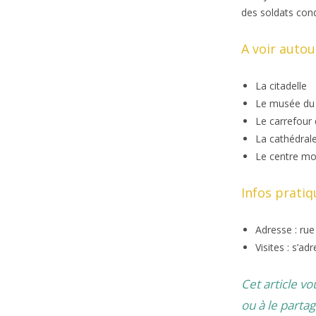
des soldats cond
A voir auto
La citadelle
Le musée du 
Le carrefour
La cathédral
Le centre mon
Infos pratiq
Adresse : rue
Visites : s’ad
Cet article v
ou à le partag