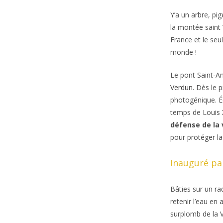
Y’a un arbre, pi
la montée saint 
France et le seu
monde !
Le pont Saint-A
Verdun
. Dès le p
photogénique. Éd
temps de Louis XI
défense de la 
pour protéger la
Inauguré par
Bâties sur un ra
retenir l’eau en
surplomb de la V