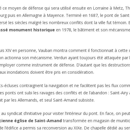
é ce moyen de défense qui sera utilisé ensuite en Lorraine à Metz, Thi
ourg puis en Allemagne à Mayence. Terminé en 1687, le pont de Sain
versé les siècles malgré les nombreux conflits dont la ville fut témoin.
lassé monument historique
en 1978, le bâtiment et son mécanisme 
uis XIV en personne, Vauban montra comment il fonctionnait à cette o
 on actionna son mécanisme. Verdun ayant toujours été attaquée par l’e
’employer comme instrument de défense. D’autant que les destructions
x inondations doivent être pris en considération.
ts-écluses contraignent la navigation et ne facilitent pas les flux com
es ponts ont subi les ravages des conflits et de l’abandon : Saint-Airy 
uit par les Allemands, et seul Saint-Amand subsiste.
 au syndicat d’initiative pour visiter l’intérieur du pont. En face, on peut
ncienne église de Saint-Amand
transformée en magasin de munitio
de l’édifice a permis sa reconversion au XIXe. De chapelle dédié au ser