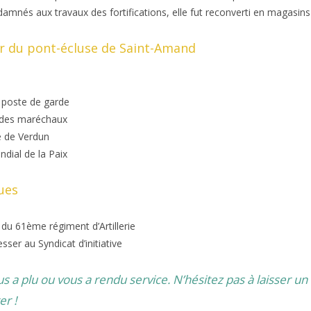
amnés aux travaux des fortifications, elle fut reconverti en magasins 
ur du pont-écluse de Saint-Amand
poste de garde
 des maréchaux
e de Verdun
dial de la Paix
ues
 du 61ème régiment d’Artillerie
resser au Syndicat d’initiative
ous a plu ou vous a rendu service. N’hésitez pas à laisser 
er !