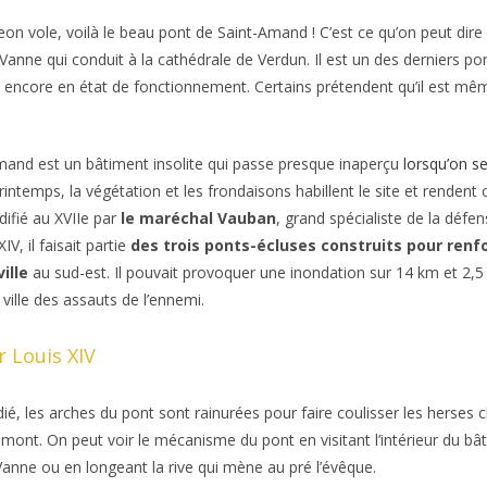
geon vole, voilà le beau pont de Saint-Amand ! C’est ce qu’on peut dir
Vanne qui conduit à la cathédrale de Verdun. Il est un des derniers po
l encore en état de fonctionnement. Certains prétendent qu’il est mêm
mand est un bâtiment insolite qui passe presque inaperçu
lorsqu’on s
rintemps, la végétation et les frondaisons habillent le site et rendent c
ifié au XVIIe par
le maréchal Vauban
, grand spécialiste de la défen
V, il faisait partie
des trois ponts-écluses construits pour renfo
ville
au sud-est. Il pouvait provoquer une inondation sur 14 km et 2,
 ville des assauts de l’ennemi.
 Louis XIV
dié, les arches du pont sont rainurées pour faire coulisser les herses
 amont. On peut voir le mécanisme du pont en visitant l’intérieur du bâ
anne ou en longeant la rive qui mène au pré l’évêque.