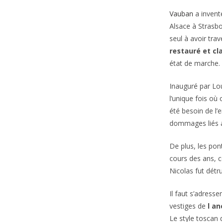
Vauban
a invent
Alsace à Strasb
seul à avoir tra
restauré et c
état de marche.
Inauguré par Lo
l’unique fois où
été besoin de l
dommages liés au
De plus, les pon
cours des ans, c
Nicolas fut détr
Il faut s’adresser
vestiges de
l a
Le style toscan 