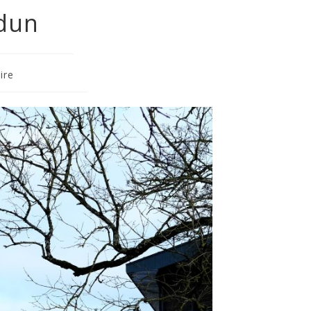
rdun
ire