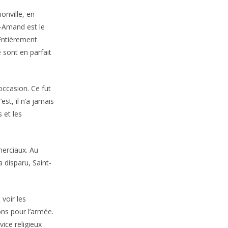
onville, en
t-Amand est le
 Entièrement
sont en parfait
ccasion. Ce fut
st, il n’a jamais
 et les
merciaux. Au
a disparu, Saint-
 voir les
ns pour l’armée.
vice religieux