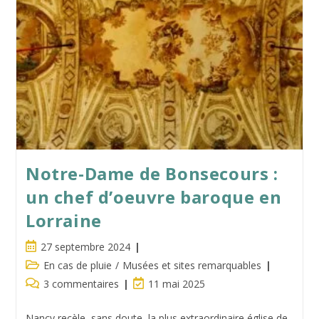
Notre-Dame de Bonsecours :
un chef d’oeuvre baroque en
Lorraine
Publication
27 septembre 2024
publiée :
Post
En cas de pluie
/
Musées et sites remarquables
category:
Commentaires
Dernière
3 commentaires
11 mai 2025
de
modification
la
de
Nancy recèle, sans doute, la plus extraordinaire église de