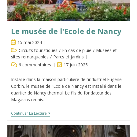
Le musée de l’Ecole de Nancy
Publication
15 mai 2024
publiée :
Post
Circuits touristiques
/
En cas de pluie
/
Musées et
category:
sites remarquables
/
Parcs et jardins
Commentaires
Dernière
6 commentaires
17 juin 2025
de
modification
la
de
Installé dans la maison particulière de l’industriel Eugène
publication :
la
Corbin, le musée de l’Ecole de Nancy est installé dans le
publication :
quartier de Nancy thermal. Le fils du fondateur des
Magasins réunis…
Le
Continuer La Lecture
Musée
De
L’Ecole
De