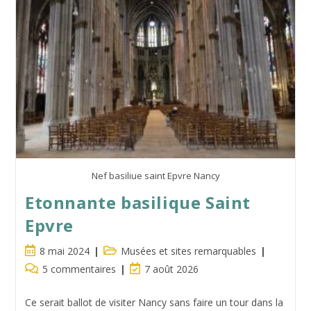
Nancy
Nef basiliue saint Epvre Nancy
Etonnante basilique Saint
Epvre
Publication
Post
8 mai 2024
Musées et sites remarquables
publiée :
category:
Commentaires
Dernière
5 commentaires
7 août 2026
de
modification
la
de
Ce serait ballot de visiter Nancy sans faire un tour dans la