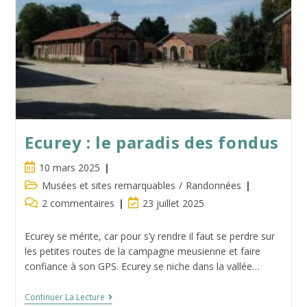
Ecurey : le paradis des fondus
Publication
10 mars 2025
publiée :
Post
Musées et sites remarquables
/
Randonnées
category:
Commentaires
Dernière
2 commentaires
23 juillet 2025
de
modification
la
de
Ecurey se mérite, car pour s’y rendre il faut se perdre sur
publication :
la
les petites routes de la campagne meusienne et faire
publication :
confiance à son GPS. Ecurey se niche dans la vallée…
Ecurey
Continuer La Lecture