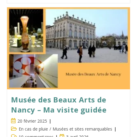
:
Le
Paradis
Des
Fondus
Musée des Beaux Arts de
Nancy – Ma visite guidée
Publication
20 février 2025
publiée :
Post
En cas de pluie
/
Musées et sites remarquables
category:
Commentaires
Dernière
10 commentaires
3 avril 2026