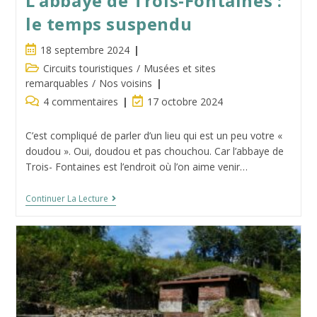
L’abbaye de Trois-Fontaines :
le temps suspendu
Publication
18 septembre 2024
publiée :
Post
Circuits touristiques
/
Musées et sites
category:
remarquables
/
Nos voisins
Commentaires
Dernière
4 commentaires
17 octobre 2024
de
modification
la
de
C’est compliqué de parler d’un lieu qui est un peu votre «
publication :
la
doudou ». Oui, doudou et pas chouchou. Car l’abbaye de
publication :
Trois- Fontaines est l’endroit où l’on aime venir…
L’abbaye
Continuer La Lecture
De
Trois-
Fontaines
:
Le
Temps
Suspendu