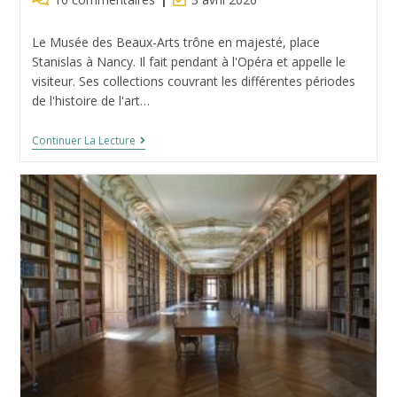
de
modification
la
de
Le Musée des Beaux-Arts trône en majesté, place
publication :
la
Stanislas à Nancy. Il fait pendant à l'Opéra et appelle le
publication :
visiteur. Ses collections couvrant les différentes périodes
de l'histoire de l'art…
Musée
Continuer La Lecture
Des
Beaux
Arts
De
Nancy
–
Ma
Visite
Guidée