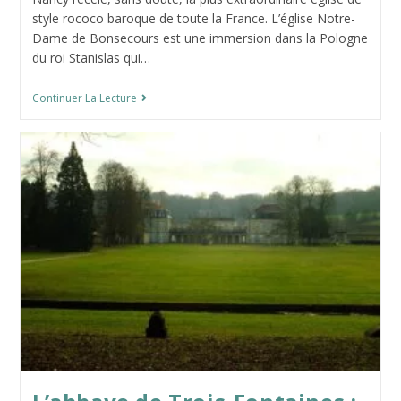
publication :
la
style rococo baroque de toute la France. L’église Notre-
publication :
Dame de Bonsecours est une immersion dans la Pologne
du roi Stanislas qui…
Notre-
Continuer La Lecture
Dame
De
Bonsecours
:
Un
Chef
D’oeuvre
Baroque
En
Lorraine