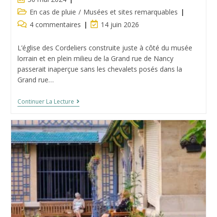
publiée :
Post
En cas de pluie
/
Musées et sites remarquables
category:
Commentaires
Dernière
4 commentaires
14 juin 2026
de
modification
la
de
L’église des Cordeliers construite juste à côté du musée
publication :
la
lorrain et en plein milieu de la Grand rue de Nancy
publication :
passerait inaperçue sans les chevalets posés dans la
Grand rue…
L’église
Continuer La Lecture
Des
Cordeliers,
Nécropole
Des
Ducs
De
Lorraine
À
Nancy