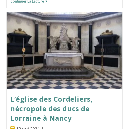
Le
Continuer La Lecture
Ravin
Du
Génie
:
Un
Musée
Insolite
En
Lorraine
L’église des Cordeliers,
nécropole des ducs de
Lorraine à Nancy
Publication
30 mai 2024