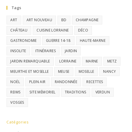
Tags
ART
ART NOUVEAU
BD
CHAMPAGNE
CHÂTEAU
CUISINE LORRAINE
DÉCO
GASTRONOMIE
GUERRE 14-18
HAUTE-MARNE
INSOLITE
ITINÉRAIRES
JARDIN
JARDIN REMARQUABLE
LORRAINE
MARNE
METZ
MEURTHE ET MOSELLE
MEUSE
MOSELLE
NANCY
NOËL
PLEIN AIR
RANDONNÉE
RECETTES
REIMS
SITE MÉMORIEL
TRADITIONS
VERDUN
VOSGES
Catégories