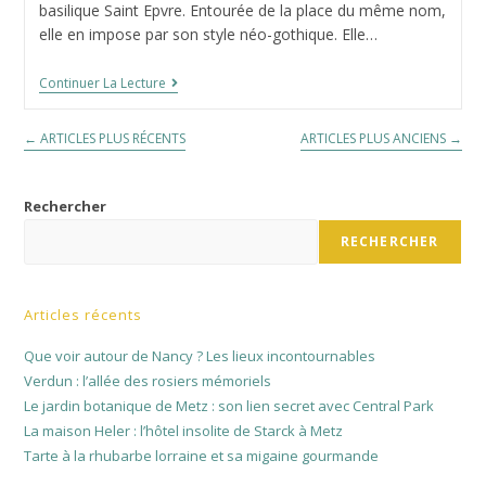
publication :
la
basilique Saint Epvre. Entourée de la place du même nom,
publication :
elle en impose par son style néo-gothique. Elle…
Etonnante
Continuer La Lecture
Basilique
Saint
Epvre
←
ARTICLES PLUS RÉCENTS
ARTICLES PLUS ANCIENS
→
Rechercher
RECHERCHER
Articles récents
Que voir autour de Nancy ? Les lieux incontournables
Verdun : l’allée des rosiers mémoriels
Le jardin botanique de Metz : son lien secret avec Central Park
La maison Heler : l’hôtel insolite de Starck à Metz
Tarte à la rhubarbe lorraine et sa migaine gourmande