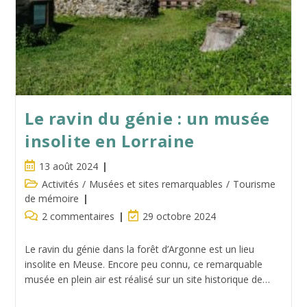
Le ravin du génie : un musée
insolite en Lorraine
Publication
13 août 2024
publiée :
Post
Activités
/
Musées et sites remarquables
/
Tourisme
category:
de mémoire
Commentaires
Dernière
2 commentaires
29 octobre 2024
de
modification
la
de
Le ravin du génie dans la forêt d’Argonne est un lieu
publication :
la
insolite en Meuse. Encore peu connu, ce remarquable
publication :
musée en plein air est réalisé sur un site historique de…