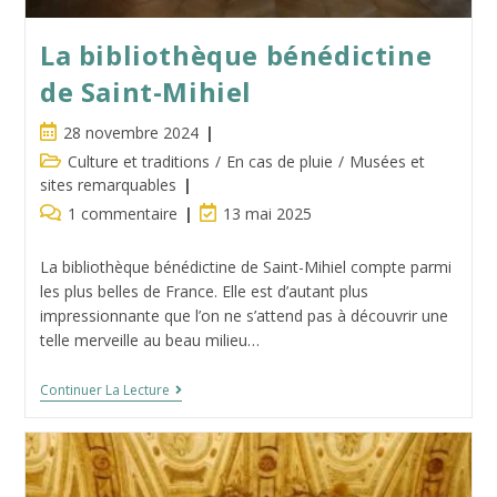
La bibliothèque bénédictine
de Saint-Mihiel
Publication
28 novembre 2024
publiée :
Post
Culture et traditions
/
En cas de pluie
/
Musées et
category:
sites remarquables
Commentaires
Dernière
1 commentaire
13 mai 2025
de
modification
la
de
La bibliothèque bénédictine de Saint-Mihiel compte parmi
publication :
la
les plus belles de France. Elle est d’autant plus
publication :
impressionnante que l’on ne s’attend pas à découvrir une
telle merveille au beau milieu…
La
Continuer La Lecture
Bibliothèque
Bénédictine
De
Saint-
Mihiel