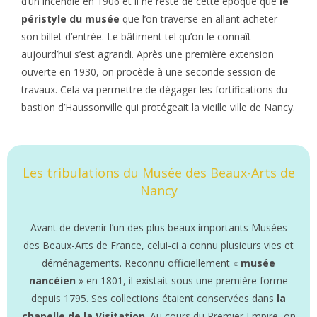
d’un incendie en 1906 et il ne reste de cette époque que
le
péristyle du musée
que l’on traverse en allant acheter
son billet d’entrée. Le bâtiment tel qu’on le connaît
aujourd’hui s’est agrandi. Après une première extension
ouverte en 1930, on procède à une seconde session de
travaux. Cela va permettre de dégager les fortifications du
bastion d’Haussonville qui protégeait la vieille ville de Nancy.
Les tribulations du Musée des Beaux-Arts de
Nancy
Avant de devenir l’un des plus beaux importants Musées
des Beaux-Arts de France, celui-ci a connu plusieurs vies et
déménagements. Reconnu officiellement «
musée
nancéien
» en 1801, il existait sous une première forme
depuis 1795. Ses collections étaient conservées dans
la
chapelle de la Visitation
. Au cours du Premier Empire, on