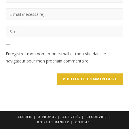
your
name
Enter
or
your
username
email
Saisir
to
address
l’URL
comment
to
de
comment
votre
Enregistrer mon nom, mon e-mail et mon site dans le
site
navigateur pour mon prochain commentaire.
(facultatif)
ACCUEIL
A PROPOS
ACTIVITÉS
DÉCOUVRIR
BOIRE ET MANGER
CONTACT