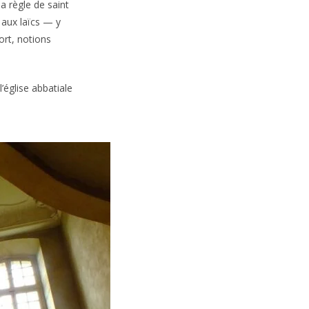
a règle de saint
 aux laïcs — y
ort, notions
’église abbatiale