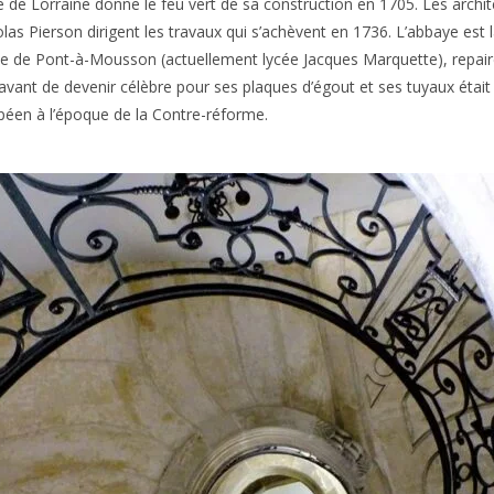
e de Lorraine donne le feu vert de sa construction en 1705. Les arch
olas Pierson dirigent les travaux qui s’achèvent en 1736. L’abbaye est 
uite de Pont-à-Mousson (actuellement lycée Jacques Marquette), repaire
le avant de devenir célèbre pour ses plaques d’égout et ses tuyaux était
opéen à l’époque de la Contre-réforme.