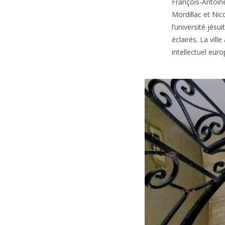
François-Antoin
Mordillac et Nic
l’université jés
éclairés. La vil
intellectuel eur