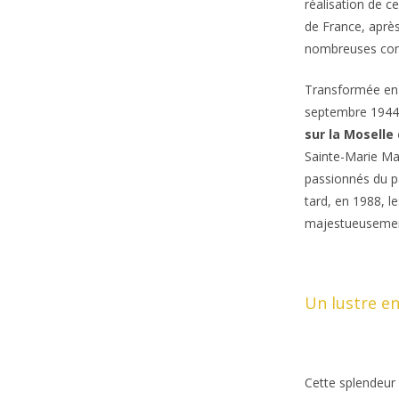
réalisation de c
de France, aprè
nombreuses cong
Transformée en s
septembre 194
sur la Moselle
Sainte-Marie Maj
passionnés du p
tard, en 1988, l
majestueusemen
Un lustre en
Cette splendeur 