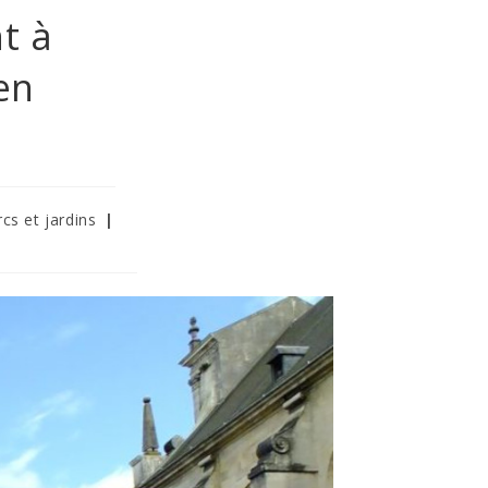
t à
en
cs et jardins