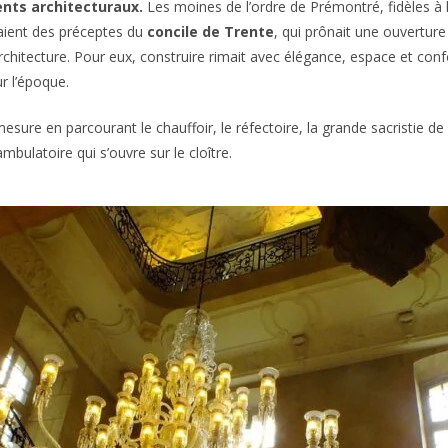
nts architecturaux.
Les moines de l’ordre de Prémontré, fidèles à l
raient des préceptes du
concile de Trente
, qui prônait une ouverture
rchitecture. Pour eux, construire rimait avec élégance, espace et conf
r l’époque.
sure en parcourant le chauffoir, le réfectoire, la grande sacristie de l
mbulatoire qui s’ouvre sur le cloître.