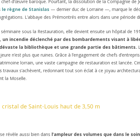
e chef-d’œuvre baroque. Pourtant, la dissolution de la Compagnie de Jé
s
le règne de Stanislas
— dernier duc de Lorraine —, marque le déc
régations. L’abbaye des Prémontrés entre alors dans une période diff
éminaire sous la Restauration, elle devient ensuite un hôpital de 19
4,
un incendie déclenché par des bombardements visant à libé
 dévaste la bibliothèque et une grande partie des bâtiments.
L
eure n’est plus que ruines. Grâce à l’engagement de chefs d’entrepris
atrimoine lorrain, une vaste campagne de restauration est lancée. Ci
es travaux s’achèvent, redonnant tout son éclat à ce joyau architectur
t la Moselle.
 cristal de Saint-Louis haut de 3,50 m
se révèle aussi bien dans
l’ampleur des volumes que dans le soin