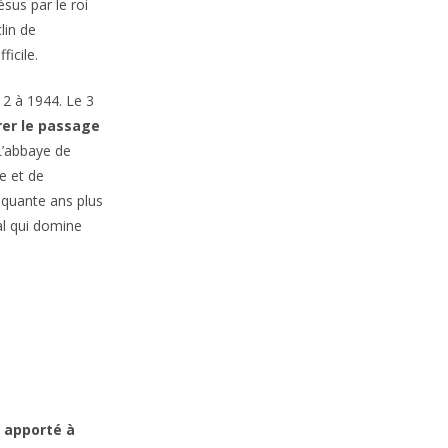
sus par le roi
lin de
icile.
12 à 1944. Le 3
rer le passage
’abbaye de
e et de
nquante ans plus
al qui domine
 apporté à