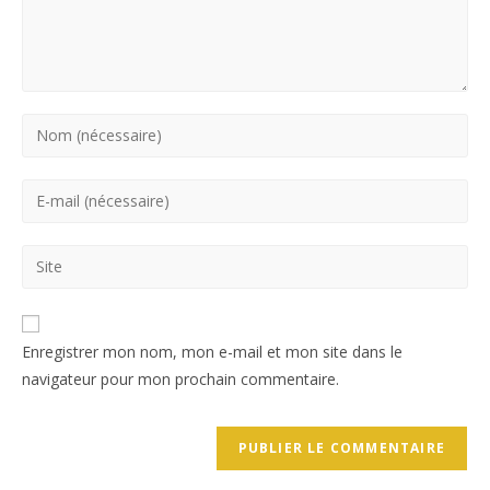
Enter
your
name
Enter
or
your
username
email
Saisir
to
address
l’URL
comment
to
de
comment
votre
Enregistrer mon nom, mon e-mail et mon site dans le
site
navigateur pour mon prochain commentaire.
(facultatif)