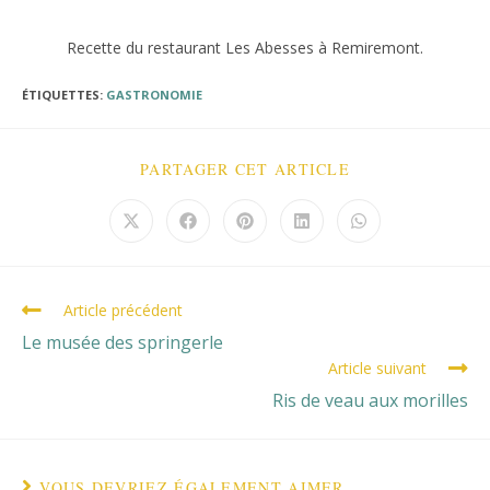
Recette du restaurant Les Abesses à Remiremont.
ÉTIQUETTES
:
GASTRONOMIE
PARTAGER
PARTAGER CET ARTICLE
CE
CONTENU
Ouvrir
Ouvrir
Ouvrir
Ouvrir
Ouvrir
dans
dans
dans
dans
dans
une
une
une
une
une
autre
autre
autre
autre
autre
fenêtre
fenêtre
fenêtre
fenêtre
fenêtre
Read
Article précédent
more
Le musée des springerle
articles
Article suivant
Ris de veau aux morilles
VOUS DEVRIEZ ÉGALEMENT AIMER